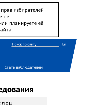
 прав избирателей
е не
 или планируете её
айта.
En
Стать наблюдателем
ледования
ЕДЕН,