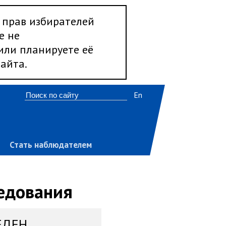
 прав избирателей
е не
 или планируете её
айта.
En
Стать наблюдателем
ледования
ЕДЕН,