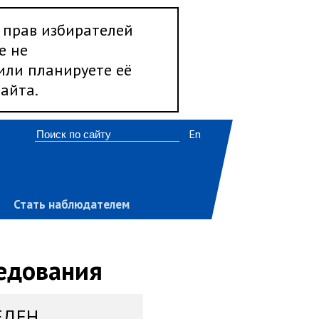
 прав избирателей
е не
 или планируете её
айта.
En
Стать наблюдателем
ледования
ЕДЕН,