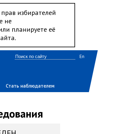
 прав избирателей
е не
 или планируете её
айта.
En
Стать наблюдателем
ледования
ЕДЕН,