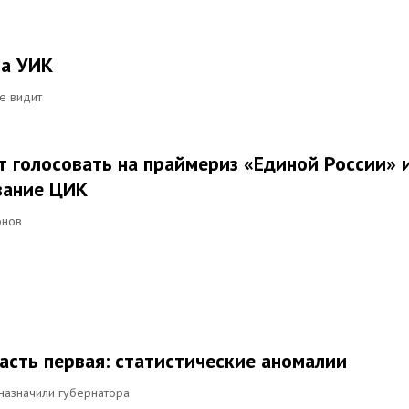
ва УИК
е видит
голосовать на праймериз «Единой России» 
вание ЦИК
онов
асть первая: статистические аномалии
назначили губернатора