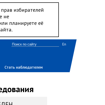
 прав избирателей
е не
 или планируете её
айта.
En
Стать наблюдателем
ледования
ЕДЕН,