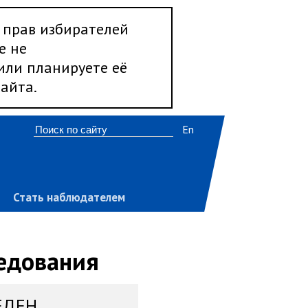
 прав избирателей
е не
 или планируете её
айта.
En
Стать наблюдателем
ледования
ЕДЕН,