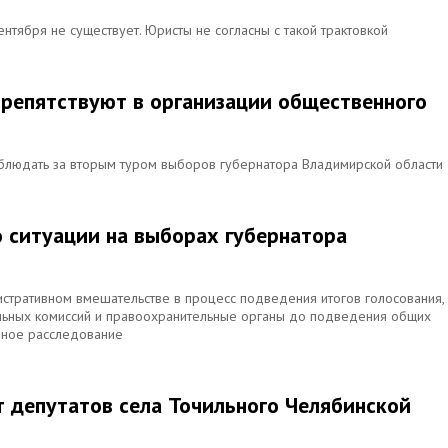
нтября не существует. Юристы не согласны с такой трактовкой
репятствуют в организации общественного
блюдать за вторым туром выборов губернатора Владимирской области
о ситуации на выборах губернатора
стративном вмешательстве в процесс подведения итогов голосования,
ельных комиссий и правоохранительные органы до подведения общих
ивное расследование
 депутатов села Точильного Челябинской