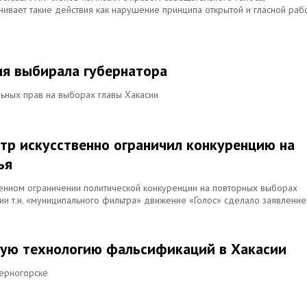
вает такие действия как нарушение принципа открытой и гласной раб
ия выбирала губернатора
ьных прав на выборах главы Хакасии
тр искусственно ограничил конкуренцию на
ья
венном ограничении политической конкуренции на повторных выборах
и т.н. «муниципального фильтра» движение «Голос» сделало заявление
ую технологию фальсификаций в Хакасии
Черногорске