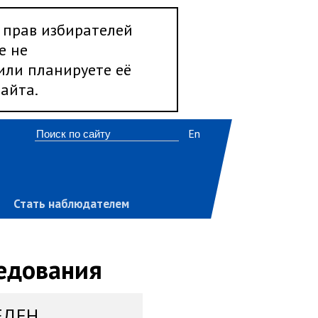
 прав избирателей
е не
 или планируете её
айта.
En
Стать наблюдателем
ледования
ЕДЕН,