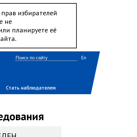
 прав избирателей
е не
 или планируете её
айта.
En
Стать наблюдателем
ледования
ЕДЕН,