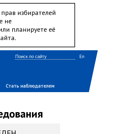
 прав избирателей
е не
 или планируете её
айта.
En
Стать наблюдателем
ледования
ЕДЕН,