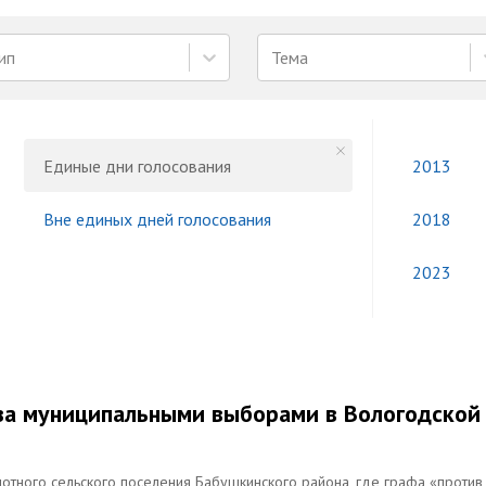
ип
Тема
Единые дни голосования
2013
Вне единых дней голосования
2018
2023
 за муниципальными выборами в Вологодской
тного сельского поселения Бабушкинского района, где графа «против