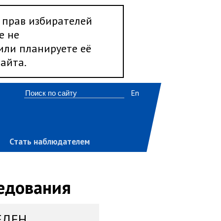
 прав избирателей
е не
 или планируете её
айта.
En
Стать наблюдателем
ледования
ЕДЕН,