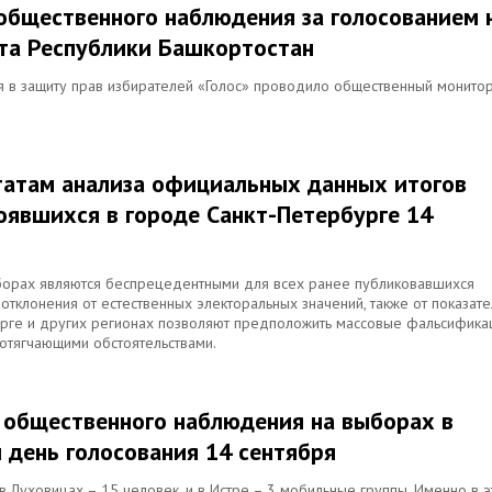
 общественного наблюдения за голосованием 
та Республики Башкортостан
 в защиту прав избирателей «Голос» проводило общественный монито
ьтатам анализа официальных данных итогов
тоявшихся в городе Санкт-Петербурге 14
борах являются беспрецедентными для всех ранее публиковавшихся
отклонения от естественных электоральных значений, также от показат
рге и других регионах позволяют предположить массовые фальсифика
отягчающими обстоятельствами.
м общественного наблюдения на выборах в
 день голосования 14 сентября
 Луховицах – 15 человек, и в Истре – 3 мобильные группы. Именно в э