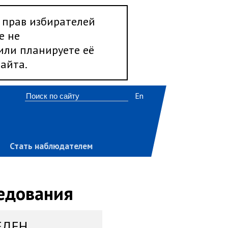
 прав избирателей
е не
 или планируете её
айта.
En
Стать наблюдателем
ледования
ЕДЕН,