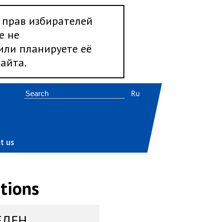
 прав избирателей
е не
 или планируете её
айта.
Ru
t us
tions
ЕДЕН,