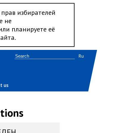
 прав избирателей
е не
 или планируете её
айта.
Ru
t us
tions
ЕДЕН,