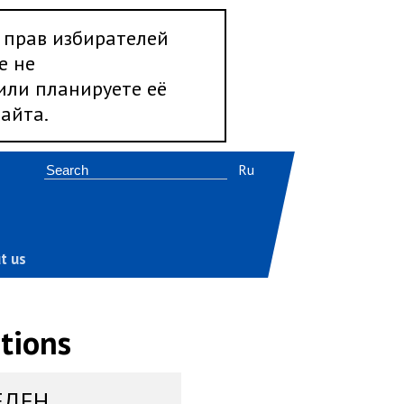
 прав избирателей
е не
 или планируете её
айта.
Ru
t us
tions
ЕДЕН,