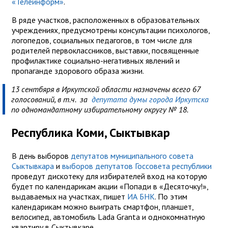
«Телеинформ»
.
В ряде участков, расположенных в образовательных
учреждениях, предусмотрены консультации психологов,
логопедов, социальных педагогов, в том числе для
родителей первоклассников, выставки, посвященные
профилактике социально-негативных явлений и
пропаганде здорового образа жизни.
13 сентбяря в Иркутской области назначены всего 67
голосований, в т.ч. за
депутата думы города Иркутска
по одномандатному избирательному округу № 18.
Республика Коми, Сыктывкар
В день выборов
депутатов муниципального совета
Сыктывкара
и
выборов депутатов Госсовета республики
проведут дискотеку для избирателей вход на которую
будет по календарикам акции «Попади в «Десяточку!»,
выдаваемых на участках, пишет
ИА БНК
. По этим
календарикам можно выиграть смартфон, планшет,
велосипед, автомобиль Lada Granta и однокомнатную
квартиру в Сыктывкаре.