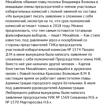
Михайлов обвинил главу поселка Владимира Волкова в
инициации смены председателей и членов участковых
избирательных комиссий с полной заменой их состава.
«Их вынуждают писать заявление о сложении с себя
полномочий, несмотря на то, что срок полномочий
комиссий истекает только в 2018 году. Можно
предположить, что тем самым готовится тотальная
фальсификация выборов, – пишет Михайлов. – Как стало
известно, под давлением угроз и оскорблений со
стороны представителей ТИКа председатель
участковой избирательной комиссии № 1574 Пихало
Д.М. в июне вынуждена была написать заявление по
сложению с себя полномочий Председателя и члена УИК.
Вместо неё уже назначен другой человек – Карпов
Константин Михайлович, находящийся в дружеских
связях с Главой посёлка Красково Волковым В.М. В
настоящее время он работает заместителем главы
Администрации городского округа Котельники. В июле
под давлением руководителей Администрации
Люберецкого района вынуждены были написать
заявление председатели УИК № 1569 Сильянова М.Б. и
№ 1570 Мартиросова Н.Б.».