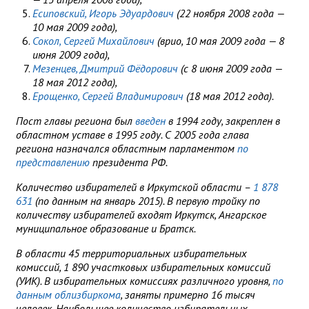
Есиповский, Игорь Эдуардович
(22 ноября 2008 года —
10 мая 2009 года),
Сокол, Сергей Михайлович
(врио, 10 мая 2009 года — 8
июня 2009 года),
Мезенцев, Дмитрий Фёдорович
(с 8 июня 2009 года —
18 мая 2012 года),
Ерощенко, Сергей Владимирович
(18 мая 2012 года).
Пост главы региона был
введен
в 1994 году, закреплен в
областном уставе в 1995 году. С 2005 года глава
региона назначался областным парламентом
по
представлению
президента РФ.
Количество избирателей в Иркутской области –
1 878
631
(по данным на январь 2015). В первую тройку по
количеству избирателей входят Иркутск, Ангарское
муниципальное образование и Братск.
В области 45 территориальных избирательных
комиссий, 1 890 участковых избирательных комиссий
(УИК). В избирательных комиссиях различного уровня,
по
данным облизбиркома
, заняты примерно 16 тысяч
человек. Наибольшее количество избирательных