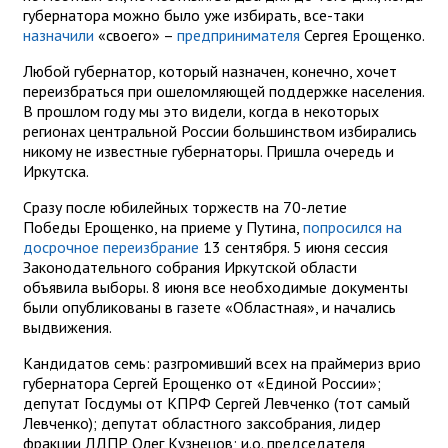
губернатора можно было уже избирать, все-таки
назначили
«своего» –
предпринимателя
Сергея Ерощенко.
Любой губернатор, который назначен, конечно, хочет
переизбраться при ошеломляющей поддержке населения.
В прошлом году мы это видели, когда в некоторых
регионах центральной России большинством избирались
никому не известные губернаторы. Пришла очередь и
Иркутска.
Сразу после юбилейных торжеств на 70-летие
Победы Ерощенко, на приеме у Путина,
попросился на
досрочное переизбрание
13 сентября. 5 июня сессия
Законодательного собрания Иркутской области
объявила выборы. 8 июня все необходимые документы
были опубликованы в газете «Областная», и начались
выдвижения.
Кандидатов семь: разгромивший всех на праймериз врио
губернатора Сергей Ерощенко от «Единой России»;
депутат Госдумы от КПРФ Сергей Левченко (тот самый
Левченко); депутат областного заксобрания, лидер
фракции ЛДПР Олег Кузнецов; и.о. председателя