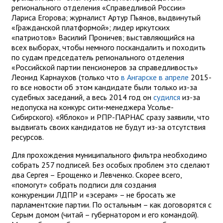
регионального отделения «Справедливой России»
Лариса Егорова; журналист Артур Пьянов, выдвинутый
«Гражданской платформой»; лидер иркутских
«патриотов» Василий Проничев; выставляющийся на
всех выборах, чтобы немного поскандалить и походить
по судам председатель регионального отделения
«Российской партии пенсионеров за справедливость»
Леонид Карнаухов (только что
в Ангарске
в апреле
2015-
го все новости об этом кандидате были только из-за
судебных заседаний, а весь 2014 год он
судился
из-за
недопуска на конкурс сити-менеджера Усолье-
Сибирского). «Яблоко» и РПР-ПАРНАС сразу заявили, что
выдвигать своих кандидатов не будут из-за отсутствия
ресурсов.
Для прохождения муниципального фильтра необходимо
собрать 257 подписей. Без особых проблем это сделают
два Сергея – Ерощенко и Левченко. Скорее всего,
«помогут» собрать подписи для создания
конкуренции ЛДПР и «эсерам» – не бросать же
парламентские партии. По остальным – как договорятся с
Серым домом (читай – губернатором и его командой).