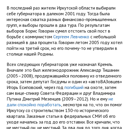
В последний раз жители Иркутской области выбирали
себе губернатора в далеком 2001 году. Тогда была
интересная схватка разных финансово-промышленных
групп, и выборы прошли в два тура. По результатам
выборов Борис Говорин сумел отстоять свой пост в
борьбе с коммунистом
Сергеем Левченко
с небольшой
разницей в два процента. Говорин летом 2005 году хотел
пойти на третий срок, но его почему-то не утвердили в
столице нашей Родины.
Всех следующих губернаторов уже назначал Кремль.
Вначале это был железнодорожник Александр Тишанин
(2005–2008), продержавшийся половину из отведенного
срока, затем депутат Госдумы и один из «автоВАЗовцев»
Игорь Есиповский, через год
погибший
на охоте, затем
сам вице-спикер Совета Федерации и друг Владимира
Путина Дмитрий Мезенцев (2009–2012). Но и ему
не
дали спокойно поработать
, несмотря на то, что он помог
Иркутску со строительством 130-го исторического
квартала. Заказные статьи в федеральных СМИ об его
уходе начались за год до его отставки. Все кричали, что
не местный он, не местный. За два дня до того дня, когда