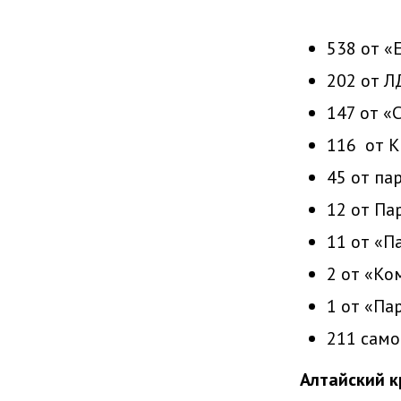
538 от «
202 от Л
147 от «
116 от К
45 от па
12 от Па
11 от «П
2 от «Ко
1 от «Па
211 само
Алтайский к