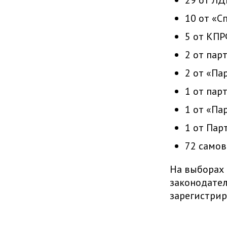
10 от «С
5 от КПР
2 от пар
2 от «Пар
1 от пар
1 от «Па
1 от Пар
72 самов
На выборах 
законодате
зарегистри