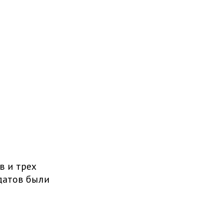
в и трех
датов были