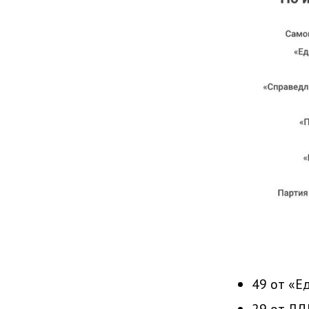
49 от «Е
29 от ЛД