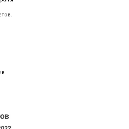
етов.
ие