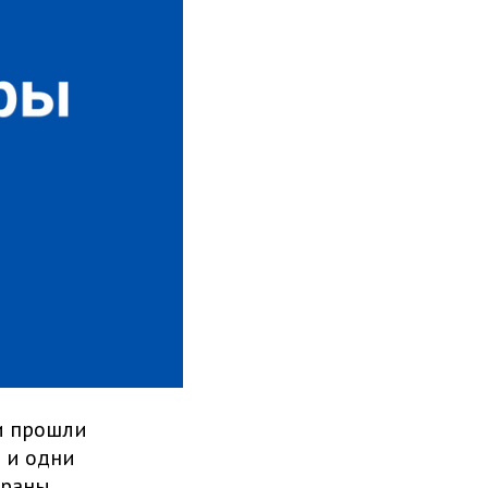
ии прошли
 и одни
браны