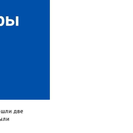
ошли две
Были