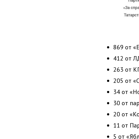
869 от «
412 от Л
263 от К
205 от «
34 от «Н
30 от па
20 от «К
11 от Па
5 от «Ябл