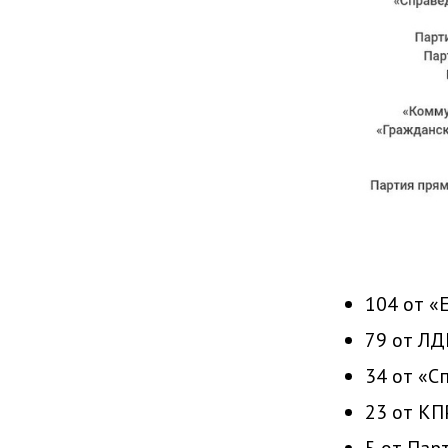
104 от «
79 от ЛД
34 от «С
23 от КП
5 от Пар