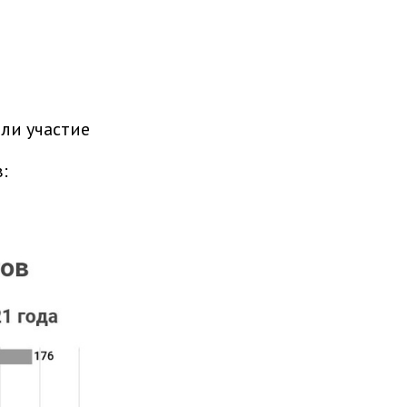
яли участие
в: