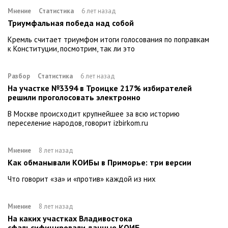
Мнение
Статистика
6 лет назад
Триумфальная победа над собой
Кремль считает триумфом итоги голосования по поправкам
к Конституции, посмотрим, так ли это
Разбор
Статистика
6 лет назад
На участке №3394 в Троицке 217% избирателей
решили проголосовать электронно
В Москве происходит крупнейшее за всю историю
переселение народов, говорит izbirkom.ru
Мнение
8 лет назад
Как обманывали КОИБы в Приморье: три версии
Что говорит «за» и «против» каждой из них
Мнение
8 лет назад
На каких участках Владивостока
сфальсифицировали данные КОИБ