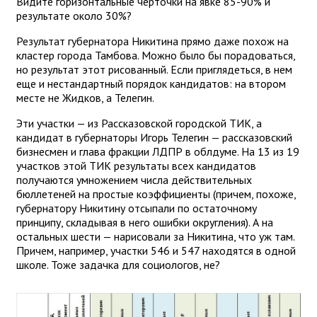
Видите горизонтальные черточки на явке 85-90% и
результате около 30%?
Результат губернатора Никитина прямо даже похож на
кластер города Тамбова. Можно было бы порадоваться,
но результат этот рисованный. Если приглядеться, в нем
еще и нестандартный порядок кандидатов: на втором
месте не Жидков, а Телегин.
Эти участки — из Рассказовской городской ТИК, а
кандидат в губернаторы Игорь Телегин — рассказовский
бизнесмен и глава фракции ЛДПР в облдуме. На 13 из 19
участков этой ТИК результаты всех кандидатов
получаются умножением числа действительных
бюллетеней на простые коэффициенты (причем, похоже,
губернатору Никитину отсыпали по остаточному
принципу, складывая в него ошибки округления). А на
остальных шести — нарисовали за Никитина, что уж там.
Причем, например, участки 546 и 547 находятся в одной
школе. Тоже задачка для социологов, не?