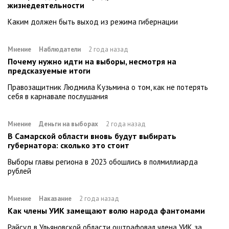
жизнедеятельности
Каким должен быть выход из режима гибернации
Мнение
Наблюдатели
2 года назад
Почему нужно идти на выборы, несмотря на
предсказуемые итоги
Правозащитник Людмила Кузьмина о том, как не потерять
себя в карнавале послушания
Мнение
Деньги на выборах
2 года назад
В Самарской области вновь будут выбирать
губернатора: сколько это стоит
Выборы главы региона в 2023 обошлись в полмиллиарда
рублей
Мнение
Наказание
2 года назад
Как члены УИК замещают волю народа фантомами
Райсуд в Ульяновской области оштрафовал члена УИК за