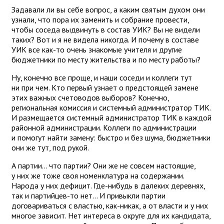
Задавали ли вы себе вопрос, а каким святым духом они
узнали, что пора их заменить и собрание провести,
чтобы соседа выдвинуть в состав УИК? Вы не видели
таких? Вот и я не видела никогда. И почему в составе
УИК все как-то очень знакомые учителя и другие
бюджетники по месту жительства и по месту работы?
Ну, конечно все проще, и наши соседи и коллеги тут
ни при чем. Кто первый узнает о предстоящей замене
этих важных счетоводов выборов? Конечно,
региональная комиссия и системный администратор ТИК.
И размещается системный администратор ТИК в каждой
районной администрации. Коллеги по администрации
и помогут найти замену: быстро и без шума, бюджетники
они же тут, под рукой.
А партии... что партии? Они же не совсем настоящие,
у них же тоже своя номенклатура на содержании.
Народа у них дефицит. Где-нибудь в далеких деревнях,
так и партийцев-то нет... И привыкли партии
договариваться с властью, как-никак, а от власти и у них
многое зависит. Нет интереса в округе для их кандидата,