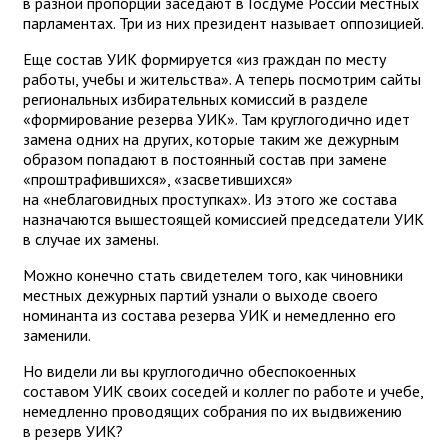
в разной пропорции заседают в Госдуме России местных
парламентах. Три из них президент называет оппозицией.
Еще состав УИК формируется «из граждан по месту
работы, учебы и жительства». А теперь посмотрим сайты
региональных избирательных комиссий в разделе
«формирование резерва УИК». Там круглогодично идет
замена одних на других, которые таким же дежурным
образом попадают в постоянный состав при замене
«проштрафившихся», «засветившихся»
на «неблаговидных проступках». Из этого же состава
назначаются вышестоящей комиссией председатели УИК
в случае их замены.
Можно конечно стать свидетелем того, как чиновники
местных дежурных партий узнали о выходе своего
номинанта из состава резерва УИК и немедленно его
заменили.
Но видели ли вы круглогодично обеспокоенных
составом УИК своих соседей и коллег по работе и учебе,
немедленно проводящих собрания по их выдвижению
в резерв УИК?