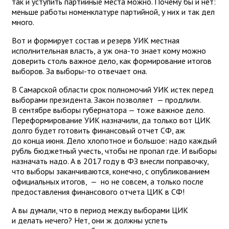
так и уступить партийные места можно. Почему бы и нет:
меньше работы номенклатуре партийной, у них и так дел
много.
Вот и формирует состав и резерв УИК местная
исполнительная власть, а уж она-то знает кому можно
доверить столь важное дело, как формирование итогов
выборов. За выборы-то отвечает она.
В Самарской области срок полномочий УИК истек перед
выборами президента. Закон позволяет — продлили.
В сентябре выборы губернатора — тоже важное дело.
Переформирование УИК назначили, да только вот ЦИК
долго будет готовить финансовый отчет СФ, аж
до конца июня. Дело хлопотное и большое: надо каждый
рубль бюджетный учесть, чтобы не пропал где. И выборы
назначать надо. А в 2017 году в ФЗ внесли поправочку,
что выборы заканчиваются, конечно, с опубликованием
официальных итогов, — но не совсем, а только после
предоставления финансового отчета ЦИК в СФ!
А вы думали, что в период между выборами ЦИК
и делать нечего? Нет, они ж должны успеть