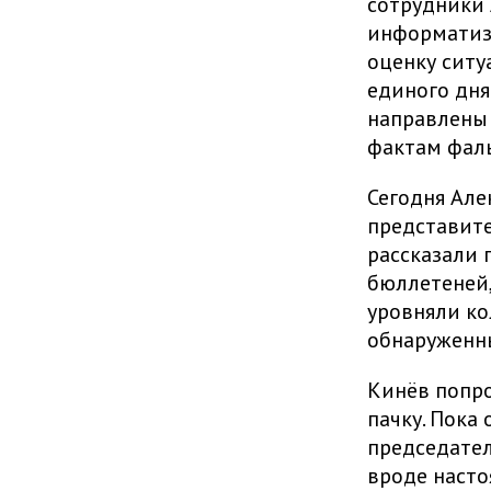
сотрудники 
информатиза
оценку ситу
единого дня
направлены 
фактам фал
Сегодня Але
представите
рассказали 
бюллетеней,
уровняли к
обнаруженны
Кинёв попро
пачку. Пока
председател
вроде насто