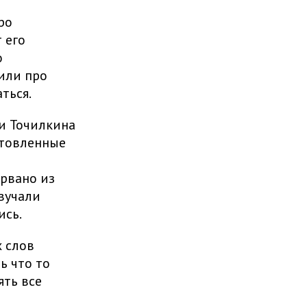
ро
 его
о
или про
аться.
и Точилкина
отовленные
ы
рвано из
звучали
ись.
х слов
ь что то
ять все