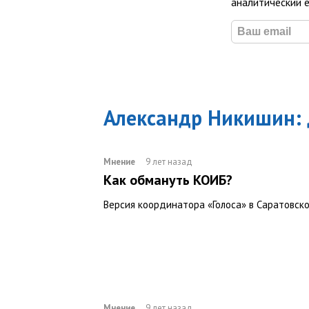
аналитический 
Александр Никишин
:
Мнение
9 лет назад
Как обмануть КОИБ?
Версия координатора «Голоса» в Саратовск
Мнение
9 лет назад