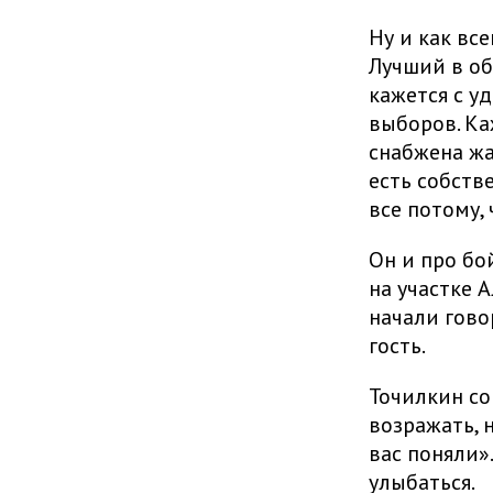
Ну и как вс
Лучший в об
кажется с у
выборов. Ка
снабжена жа
есть собств
все потому,
Он и про бо
на участке 
начали гово
гость.
Точилкин со
возражать, 
вас поняли»
улыбаться.