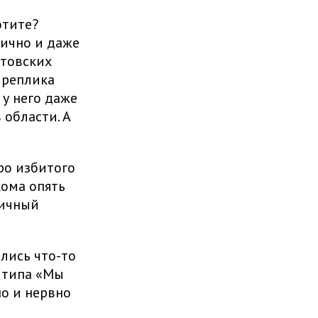
отите?
дично и даже
атовских
 реплика
 у него даже
 области. А
ро избитого
кома опять
личный
лись что-то
ы типа «Мы
но и нервно