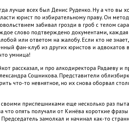
егда лучше всех был Денис Руденко. Ну а что вы х
ласти юрист по избирательному праву. Он мето
довольствием забивал грозди в гроб с телом сар
ждое слово подтверждено документами, каждая
лобой или ответом на жалобу. Если кто не знает,
енный фан-клуб из других юристов и адвокатов в
 что умница!
йкот рассказал, и про алкодиректора Радаеву и п
Александра Сошникова. Представители облизбир
рить что-то невнятное, но их снова оборвал сто
 своими приспешниками еще несколько раз пыта
на что опять получали от Кинёва короткие фраз
. Председатель замолкал и начинал как-то стран