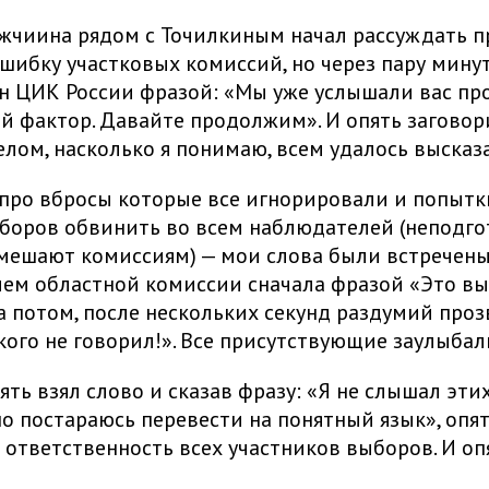
жчиина рядом с Точилкиным начал рассуждать п
шибку участковых комиссий, но через пару минут
н ЦИК России фразой: «Мы уже услышали вас пр
й фактор. Давайте продолжим». И опять заговор
елом, насколько я понимаю, всем удалось высказ
 про вбросы которые все игнорировали и попытк
боров обвинить во всем наблюдателей (неподг
мешают комиссиям) — мои слова были встречен
ем областной комиссии сначала фразой «Это вы
 а потом, после нескольких секунд раздумий про
акого не говорил!». Все присутствующие заулыбал
ять взял слово и сказав фразу: «Я не слышал эти
но постараюсь перевести на понятный язык», опят
 ответственность всех участников выборов. И оп