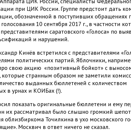
Аппарата ЦИК России, специалисты Федеральног
ции при ЦИК России. Группе предстоит дать ко
ации, обозначенной в поступивших обращениях 
 голосования 10 сентября 2017 г., в частности к
представителями саратовского «Голоса» по вы
ьсификаций и нарушений.
ксандр Кинёв встретился с представителями «Го
лями политических партий. Яблочники, наприме
про свою акцию «позитивный бойкот» с выносо
 которые странным образом не заметили комис
оличество выданных бюллетеней с количеством
х в урнах и КОИБах (!).
сил показать оригинальные бюллетени и ему п
 он их рассматривал было слышно громкий шепот
я облизбиркома Точилкина в ухо московского го
ящие». Москвич в ответ ничего не сказал.