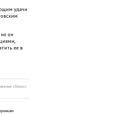
ующим удачи
товским
 но он
циями,
тить ее в
жения «Голос».
орникам