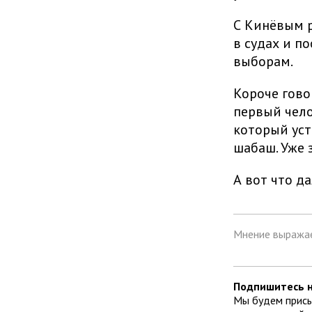
С Кинёвым р
в судах и п
выборам.
Короче гово
первый чело
который уст
шабаш. Уже 
А вот что да
Мнение выражае
Подпишитесь н
Мы будем присы