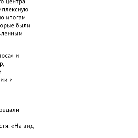
о центра
мплексную
по итогам
оторые были
явленным
лоса» и
р,
м
сии и
ередали
стя: «На вид