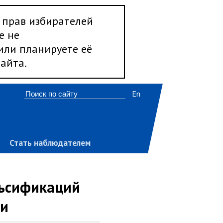
 прав избирателей
е не
 или планируете её
айта.
En
Стать наблюдателем
льсификаций
ии