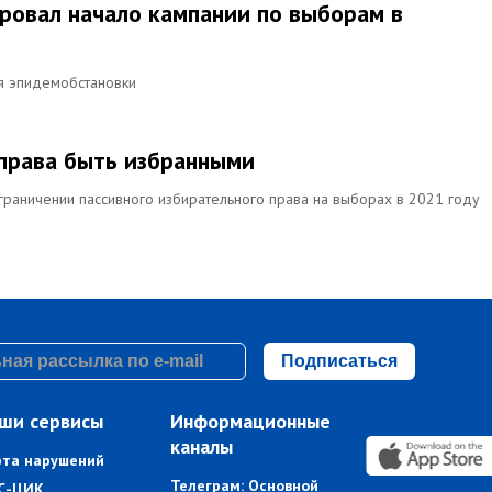
ировал начало кампании по выборам в
ия эпидемобстановки
 права быть избранными
граничении пассивного избирательного права на выборах в 2021 году
Подписаться
ши сервисы
Информационные
каналы
рта нарушений
Телеграм: Основной
С-ЦИК