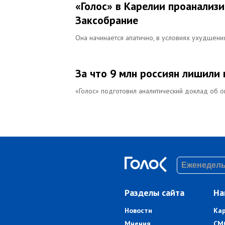
«Голос» в Карелии проанализ
Заксобрание
Она начинается апатично, в условиях ухудшен
За что 9 млн россиян лишили
«Голос» подготовил аналитический доклад об о
Разделы сайта
На
Новости
Ка
Мнения
СМ