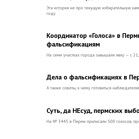
Эта история не про текущую избирательную ка
году
Координатор «Голоса» в Перм
фальсификациям
На семи участках города завышали явку — с 21
Дела о фальсификациях в Пер
А также советы, к чему готовиться наблюдател
Суть, да НЕсуд, пермских выб
На № 3445 в Перми приписали 500 голосов, п