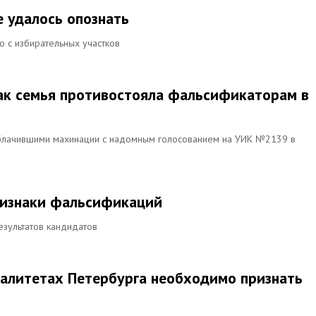
е удалось опознать
о с избирательных участков
ак семья противостояла фальсификаторам в
облачившими махинации с надомным голосованием на УИК №2139 в
признаки фальсификаций
езультатов кандидатов
палитетах Петербурга необходимо признать