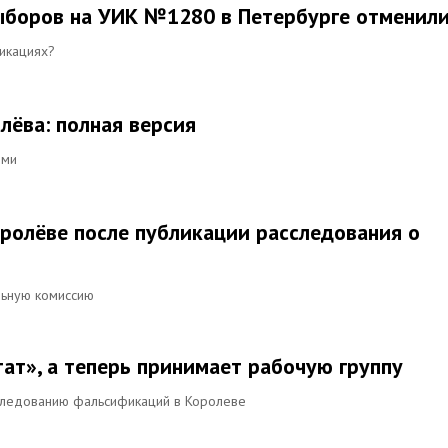
ыборов на УИК №1280 в Петербурге отменил
икациях?
ёва: полная версия
ями
оролёве после публикации расследования о
льную комиссию
ат», а теперь принимает рабочую группу
следованию фальсификаций в Королеве