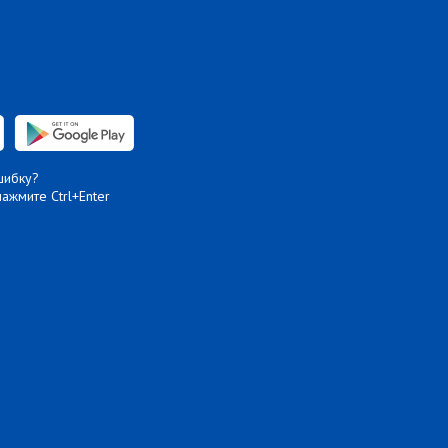
шибку?
нажмите Ctrl+Enter