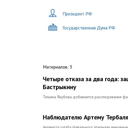
Президент РФ
Государственная Дума РФ
Материалов
:
3
Четыре отказа за два года: 
Бастрыкину
Татьяна Якубова добивается расследования ф
Наблюдателю Артему Тербаля
Активиста штаба Навального признали виновны