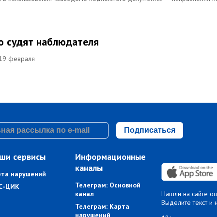
то судят наблюдателя
 19 февраля
Подписаться
ши сервисы
Информационные
каналы
рта нарушений
Телеграм: Основной
С-ЦИК
канал
Нашли на сайте о
Выделите текст и 
Телеграм: Карта
нарушений