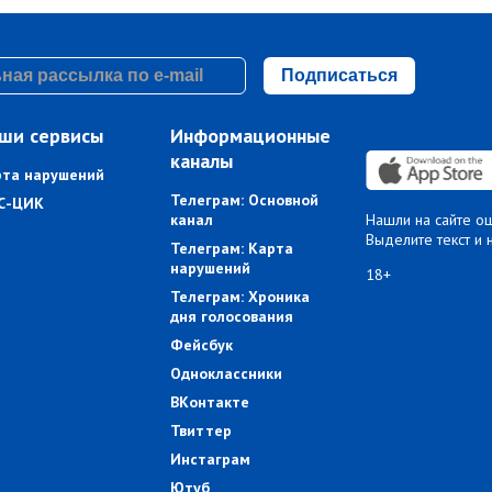
Подписаться
ши сервисы
Информационные
каналы
рта нарушений
Телеграм: Основной
С-ЦИК
канал
Нашли на сайте о
Выделите текст и 
Телеграм: Карта
нарушений
18+
Телеграм: Хроника
дня голосования
Фейсбук
Одноклассники
ВКонтакте
Твиттер
Инстаграм
Ютуб