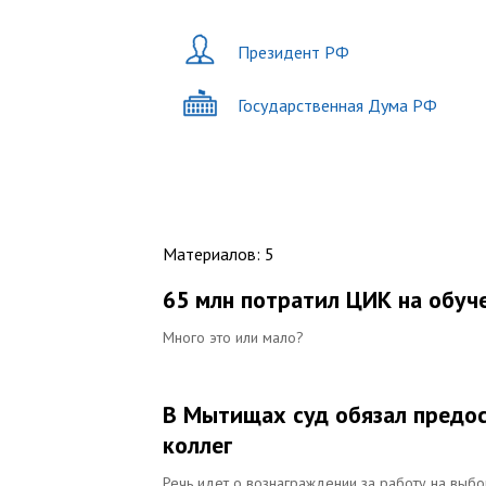
Президент РФ
Государственная Дума РФ
Материалов
:
5
65 млн потратил ЦИК на обуче
Много это или мало?
В Мытищах суд обязал предос
коллег
Речь идет о вознаграждении за работу на выб