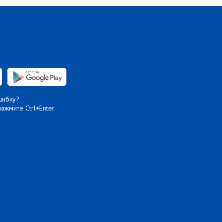
шибку?
нажмите Ctrl+Enter