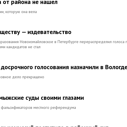
а от района не нашел
ии, которую она вела
уществу — издевательство
разования Новоизмайловское в Петербурге перераспределил голоса 
ыми кандидатов не стал
досрочного голосования назначили в Вологд
оловное дело прекращено
лмыжские суды своими глазами
т фальсификаторов местного референдума