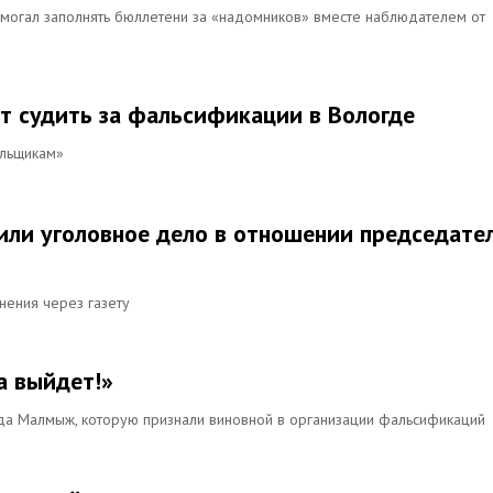
могал заполнять бюллетени за «надомников» вместе наблюдателем от
т судить за фальсификации в Вологде
ельщикам»
или уголовное дело в отношении председате
нения через газету
а выйдет!»
да Малмыж, которую признали виновной в организации фальсификаций