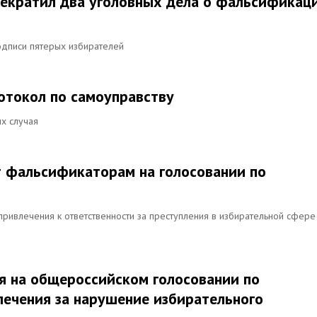
рекратил два уголовных дела о фальсификац
одписи пятерых избирателей
отокол по самоуправству
их случая
ит фальсификаторам на голосовании по
привлечения к ответственности за преступления в избирательной сфере
я на общероссийском голосовании по
лечения за нарушение избирательного