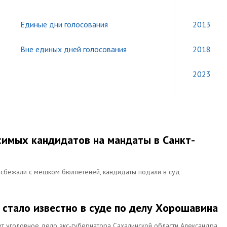
Единые дни голосования
2013
Вне единых дней голосования
2018
2023
симых кандидатов на мандаты в Санкт-
и сбежали с мешком бюллетеней, кандидаты подали в суд
о стало известно в суде по делу Хорошавина
т уголовное дело экс-губернатора Сахалинской области Александра