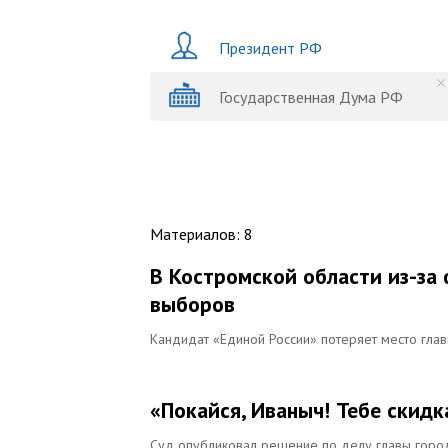
Президент РФ
Государственная Дума РФ
Материалов
:
8
В Костромской области из-за
выборов
Кандидат «Единой России» потеряет место гла
«Покайся, Иваныч! Тебе скидк
Суд опубликовал решение по делу главы горо