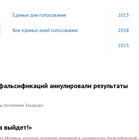
Единые дни голосования
2013
Вне единых дней голосования
2018
2023
 фальсификаций аннулировали результаты
вы поселения Захарово
а выйдет!»
да Малмыж, которую признали виновной в организации фальсификаций