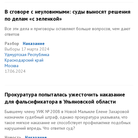
В сговоре с неуловимыми: суды выносят решения
по делам «с зеленкой»
Все эти дела и приговоры оставляют больше вопросов, чем дают
ответов
Разбор
Наказание
Выборы
17 марта 2024
Удмуртская Республика
Краснодарский край
Москва
17.06.2024
Прокуратура попыталась ужесточить наказание
для фальсификатора в Ульяновской области
Бывшему члену УИК № 2008 в Новой Малыкле Елене Захаровой
назначили судебный штраф, однако прокуратура указывала, что
такое мягкое наказание не способствует профилактике подобных
нарушений впредь. Что ответил суд?
Новость
Наказание