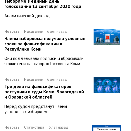
выборами в единый день
голосования 13 сентября 2020 года
Аналитический доклад
Новость
Наказание
6 лет назад
Члены избиркома получили условные
сроки за фальсификации в
Республике Коми
Они подделывали подписи и вбрасывали
бюллетени на выборах Госсовета Коми
Новость
Наказание
6 лет назад
Три дела на фальсификаторов
поступили в суды Коми, Вологодской
и Орловской областей
Перед судом предстанут члены
участковых избиркомов
Новость
Статистика
6 лет назад