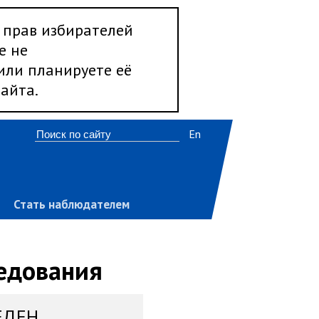
 прав избирателей
е не
 или планируете её
айта.
En
Стать наблюдателем
ледования
ЕДЕН,