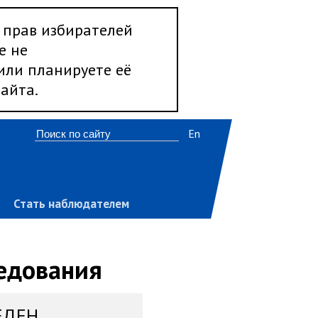
 прав избирателей
е не
 или планируете её
айта.
En
Стать наблюдателем
ледования
ЕДЕН,