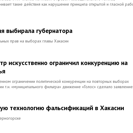
вает такие действия как нарушение принципа открытой и гласной раб
ия выбирала губернатора
ьных прав на выборах главы Хакасии
тр искусственно ограничил конкуренцию на
ья
венном ограничении политической конкуренции на повторных выборах
и т.н. «муниципального фильтра» движение «Голос» сделало заявление
ую технологию фальсификаций в Хакасии
Черногорске