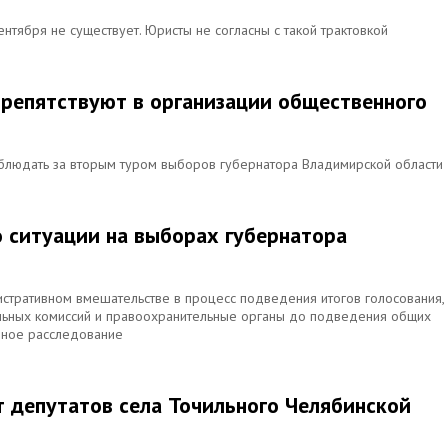
нтября не существует. Юристы не согласны с такой трактовкой
репятствуют в организации общественного
блюдать за вторым туром выборов губернатора Владимирской области
о ситуации на выборах губернатора
стративном вмешательстве в процесс подведения итогов голосования,
ельных комиссий и правоохранительные органы до подведения общих
ивное расследование
 депутатов села Точильного Челябинской