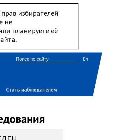
 прав избирателей
е не
 или планируете её
айта.
En
Стать наблюдателем
ледования
ЕДЕН,