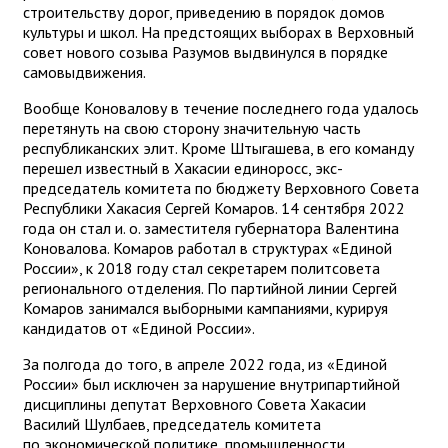
строительству дорог, приведению в порядок домов
культуры и школ. На предстоящих выборах в Верховный
совет нового созыва Разумов выдвинулся в порядке
самовыдвижения.
Вообще Коновалову в течение последнего года удалось
перетянуть на свою сторону значительную часть
республиканских элит. Кроме Штыгашева, в его команду
перешел известный в Хакасии единоросс, экс-
председатель комитета по бюджету Верховного Совета
Республики Хакасия Сергей Комаров. 14 сентября 2022
года он стал и. о. заместителя губернатора Валентина
Коновалова. Комаров работал в структурах «Единой
России», к 2018 году стал секретарем политсовета
регионального отделения. По партийной линии Сергей
Комаров занимался выборными кампаниями, курируя
кандидатов от «Единой России».
За полгода до того, в апреле 2022 года, из «Единой
России» был исключен за нарушение внутрипартийной
дисциплины депутат Верховного Совета Хакасии
Василий Шулбаев, председатель комитета
по экономической политике, промышленности,