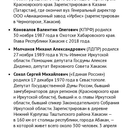
Красноярского края. Зарегистрирован в Казани
(Татарстан), где окончил вуз. Генеральный директор
ООО «Авиационный завод «Ирбис» (зарегистрирован
в Черногорске, Хакасия).
Коновалов Валентин Олегович
(КПРФ) родился
30 ноября 1987 года в Охотске Хабаровского края.
Глава Республики Хакасия с 2018 года.
Молчанов Михаил Александрович
(ЛДПР) родился
27 ноября 1989 года в Усть-Илимске Иркутской
области. Помощник депутата Госдумы Алексея
Диденко, депутат Верховного Совета Хакасии.
Сокол Сергей Михайлович
(«Единая Россия»)
родился 17 декабря 1970 года в Севастополе.
Депутат Государственной Думы России, бывший
замгубернаторов двух регионов (Красноярского края
и Иркутской области), бывший и. о. главы Иркутской
области, бывший спикер Законодательного Собрания
Иркутской области. Зарегистрирован в деревне
Нижний Курлугаш Таштыпского района Хакасии —
в 160 км от столицы республики, города Абакан, —
в которой живет всего около 300 человек. 3 апреля