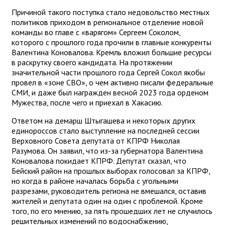
Причиной такого поступка стало недовольство местных
политиков приходом в региональное отделение новой
команды во главе с «варягом» Сергеем Соколом,
которого с прошлого года прочили в главные конкуренты
Валентина Коновалова. Кремль вложил большие ресурсы
в раскрутку своего кандидата. На протяжении
значительной части прошлого года Сергей Сокол якобы
провел в «зоне СВО», о чем активно писали федеральные
СМИ, и даже был награжден весной 2023 года орденом
Мужества, после чего и приехал в Хакасию.
Ответом на демарш Штыгашева и некоторых других
единороссов стало выступление на последней сессии
Верховного Совета депутата от КПРФ Николая
Разумова. Он заявил, что из-за губернатора Валентина
Коновалова покидает КПРФ. Депутат сказал, что
Бейский район на прошлых выборах голосовал за КПРФ,
но когда в районе началась борьба с угольными
разрезами, руководитель региона не вмешался, оставив
жителей и депутата один на один с проблемой. Кроме
того, по его мнению, за пять прошедших лет не случилось
решительных изменений по водоснабжению,