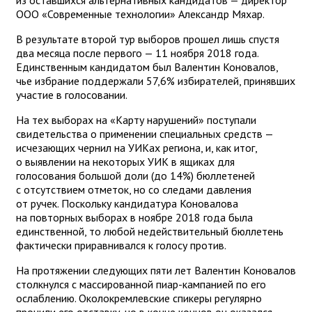
ООО «Современные технологии» Александр Мяхар.
В результате второй тур выборов прошел лишь спустя
два месяца после первого — 11 ноября 2018 года.
Единственным кандидатом был Валентин Коновалов,
чье избрание поддержали 57,6% избирателей, принявших
участие в голосовании.
На тех выборах на «Карту нарушений» поступали
свидетельства о применении специальных средств —
исчезающих чернил на УИКах региона, и, как итог,
о выявлении на некоторых УИК в ящиках для
голосования большой доли (до 14%) бюллетеней
с отсутствием отметок, но со следами давления
от ручек. Поскольку кандидатура Коновалова
на повторных выборах в ноябре 2018 года была
единственной, то любой недействительный бюллетень
фактически приравнивался к голосу против.
На протяжении следующих пяти лет Валентин Коновалов
столкнулся с массированной пиар-кампанией по его
ослаблению. Околокремлевские спикеры регулярно
прочили его отставку, но в конце концов он оказался