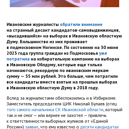
Ивановские журналисты
обратили внимание
на странный десант кандидатов-самовыдвиженцев,
«высадившийся» на выборах в Ивановскую областную
Думу. Большинство из них проживает
в подмосковном Ногинске. По состоянию на 30 июня
2023 года группа граждан из Подмосковья
уже
потратила
на избирательную кампанию на выборах
в Ивановскую Облдуму, которые еще только
начинаются, рекордную по ивановским меркам
сумму — 55 млн рублей. Это больше, чем потратили
все кандидаты вместе взятые на прошлых выборах
в Ивановскую областную Думу в 2018 году.
Вслед за журналистами обеспокоились и в Избиркоме.
Заместитель председателя ЦИК Николай Булаев (отец
того самого начальника СК Ивановской области
, который
так и не смог — или вернее не захотел — привлечь
к ответственности выборных жуликов от «Единой
России»)
заявил
, что ему известно о
десяти кандидатах