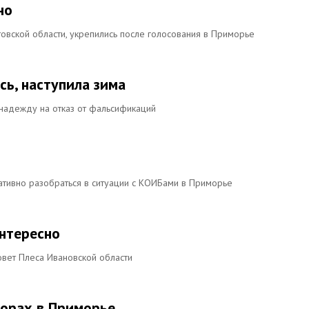
но
овской области, укрепились после голосования в Приморье
сь, наступила зима
адежду на отказ от фальсификаций
тивно разобраться в ситуации с КОИБами в Приморье
интересно
вет Плеса Ивановской области
борах в Приморье