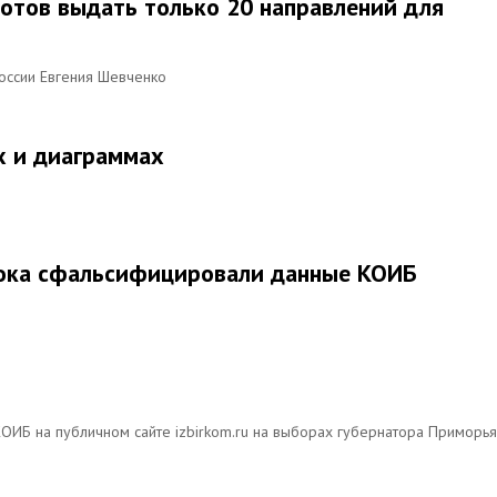
готов выдать только 20 направлений для
оссии Евгения Шевченко
х и диаграммах
тока сфальсифицировали данные КОИБ
КОИБ на публичном сайте izbirkom.ru на выборах губернатора Приморья