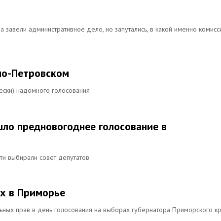
а завели административное дело, но запутались, в какой именно комисс
но-Петровском
ески) надомного голосования
шло предновогоднее голосование в
ти выбирали совет депутатов
х в Приморье
ных прав в день голосования на выборах губернатора Приморского к