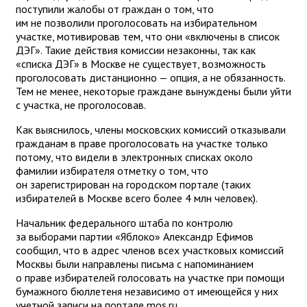
поступили жалобы от граждан о том, что
им не позволили проголосовать на избирательном
участке, мотивировав тем, что они «включены в список
ДЭГ». Такие действия комиссии незаконны, так как
«списка ДЭГ» в Москве не существует, возможность
проголосовать дистанционно — опция, а не обязанность.
Тем не менее, некоторые граждане вынуждены были уйти
с участка, не проголосовав.
Как выяснилось, члены московских комиссий отказывали
гражданам в праве проголосовать на участке только
потому, что видели в электронных списках около
фамилии избирателя отметку о том, что
он зарегистрирован на городском портале (таких
избирателей в Москве всего более 4 млн человек).
Начальник федерального штаба по контролю
за выборами партии «Яблоко» Александр Ефимов
сообщил, что в адрес членов всех участковых комиссий
Москвы были направлены письма с напоминанием
о праве избирателей голосовать на участке при помощи
бумажного бюллетеня независимо от имеющейся у них
учетной записи на портале mos.ru.