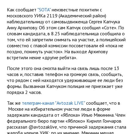
Как сообщает
"SOTA"
неизвестные похитили с
московского УИКа 2119 (Академический район)
наблюдательницу от самовыдвиженца Сергея Капчука
Анну Архипову. Об этом сам Капчук сообщил «Соте». По
словам кандидата, в 8.25 наблюдательница сообщила о
том, что ей запретили снимать на участке, а полицейский
совместно с главой комиссии посоветовали ей «пока не
поздно, покинуть участок». На выходе Архипову
встретили некие «другие ребята».
После этого она смогла выйти на связь лишь после 13
часов и, поставив телефон на громкую связь, сообщить,
что рядом с ней находятся удерживающие ее люди без
формы. Вызванная Капчуком полиция не приезжает уже
порядка 2 часов.
Так же
телеграм-канал "Avtozak LIVE"
сообщает, что в
Москве на избирательном участке люди в форме
задержали кандидата от «Яблока» Илью Мякинина. Член
федерального бюро партии «Яблоко» Кирилл Гончаров
рассказал @avtozaklive, что причиной задержания стала
жалоба членов УИК: по их мнению, Мякинин мешал