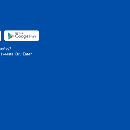
шибку?
нажмите Ctrl+Enter