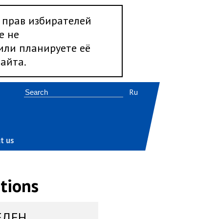
 прав избирателей
е не
 или планируете её
айта.
Ru
t us
tions
ЕДЕН,