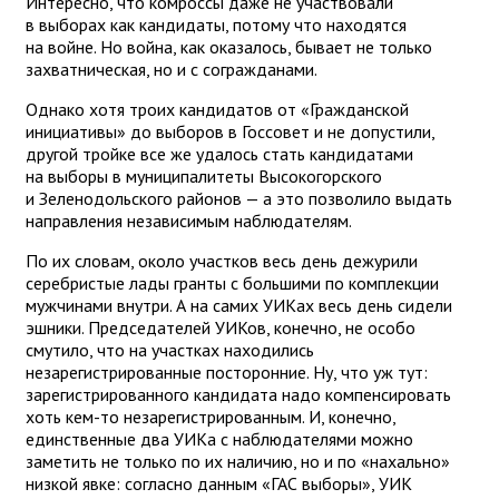
Интересно, что комроссы даже не участвовали
в выборах как кандидаты, потому что находятся
на войне. Но война, как оказалось, бывает не только
захватническая, но и с согражданами.
Однако хотя троих кандидатов от «Гражданской
инициативы» до выборов в Госсовет и не допустили,
другой тройке все же удалось стать кандидатами
на выборы в муниципалитеты Высокогорского
и Зеленодольского районов — а это позволило выдать
направления независимым наблюдателям.
По их словам, около участков весь день дежурили
серебристые лады гранты с большими по комплекции
мужчинами внутри. А на самих УИКах весь день сидели
эшники. Председателей УИКов, конечно, не особо
смутило, что на участках находились
незарегистрированные посторонние. Ну, что уж тут:
зарегистрированного кандидата надо компенсировать
хоть кем-то незарегистрированным. И, конечно,
единственные два УИКа с наблюдателями можно
заметить не только по их наличию, но и по «нахально»
низкой явке: согласно данным «ГАС выборы», УИК