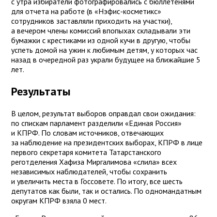
с утра избиратели фотографировались с бюллетенями
для отчета на работе (в «Нэфис-косметикс»
сотрудников заставляли приходить на участки),
а вечером члены комиссий впопыхах складывали эти
бумажки с крестиками из одной кучи в другую, чтобы
успеть домой на ужин к любимым детям, у которых час
назад в очередной раз украли будущее на ближайшие 5
лет.
Результаты
В целом, результат выборов оправдал свои ожидания:
по спискам парламент разделили «Единая Россия»
и КПРФ. По словам источников, отвечающих
за наблюдение на президентских выборах, КПРФ в лице
первого секретаря комитета Татарстанского
реготделения Хафиза Миргалимова «слила» всех
независимых наблюдателей, чтобы сохранить
и увеличить места в Госсовете. По итогу, все шесть
депутатов как были, так и остались. По одномандатным
округам КПРФ взяла 0 мест.